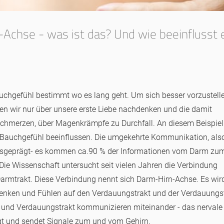
-Achse - was ist das? Und wie beeinflusst 
auchgefühl bestimmt wo es lang geht. Um sich besser vorzustelle
n wir nur über unsere erste Liebe nachdenken und die damit
hmerzen, über Magenkrämpfe zu Durchfall. An diesem Beispiel 
r Bauchgefühl beeinflussen. Die umgekehrte Kommunikation, al
ausgeprägt- es kommen ca.90 % der Informationen vom Darm zum
e Wissenschaft untersucht seit vielen Jahren die Verbindung
mtrakt. Diese Verbindung nennt sich Darm-Hirn-Achse. Es wir
Denken und Fühlen auf den Verdauungstrakt und der Verdauungs
n und Verdauungstrakt kommunizieren miteinander - das nervale
t und sendet Signale zum und vom Gehirn.