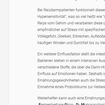
Bei Reizdarmpatienten funktioniert diese
Hypersensitivität", was so viel heißt w
Reize vom Gehirn und verarbeiten diese ü
empfindlicher auf Stress mit spezifisc
Völlegefühl, Übelkeit, Erbrechen, Aufst
häufigen Winden und Durchfall bis zu Ve
Ein weiterer Einflussfaktor stellt die in
Bakterien stehen in einem intensiven Au
verschiedene Stoffe, die über die Darm-
Einfluss auf Emotionen haben. Deshalb 
Ernährungsgewohnheiten auch die Stress
Einnahme eines Probiotikums zur Verbes
Weiterhelfen kann auch eine Ernährungs
„
F
ermentierbare
O
ligo-,
D
i-,
M
onosacchari