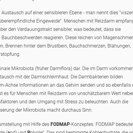
r Austausch auf einer sensibleren Ebene - man nennt dies "viszer
ie "überempfindliche Eingeweide". Menschen mit Reizdarm empfa
ber den Verdauungstrakt sensibler, was bedeutet, dass sie
hen Bauchbeschwerden reagieren. Diese reichen von Magenschmer
oßen, Brennen hinter dem Brustbein, Bauchschmerzen, Blähungen,
rstopfung.
testinale Mikrobiota (früher Darmflora) dar. Die im Darm vorkomm
stausch mit der Darmschleimhaut. Die Darmbakterien bilden
Hirn-Achse Informationen an das Gehirn senden und so ebenfalls 
ist es für Menschen mit Reizdarm von unschätzbarem Wert nebe
faktoren und den Umgang mit Stress zu beleuchten. Auch die
serung der Mikrobiota macht durchaus Sinn.
umstellung mit Hilfe des
FODMAP
-Konzeptes. FODMAP bedeute
de (
a
nd) und
P
olyole“. Das sind bestimmte Kohlenhydrate, die v