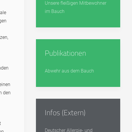
Unsere fleißigen Mitbewohner
im Bauch
ale
ngen
zen,
Publikationen
enden
Abwehr aus dem Bauch
einen
n den
Infos (Extern)
t
Deutscher Allergie- und
on