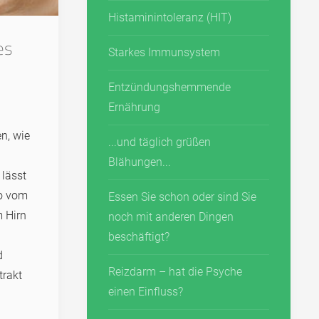
Histaminintoleranz (HIT)
es
Starkes Immunsystem
Entzündungshemmende
Ernährung
n, wie
...und täglich grüßen
Blähungen...
lässt
so vom
Essen Sie schon oder sind Sie
 Hirn
noch mit anderen Dingen
beschäftigt?
d
Reizdarm – hat die Psyche
trakt
einen Einfluss?