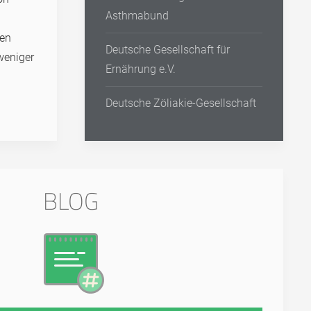
Asthmabund
den
Deutsche Gesellschaft für
weniger
Ernährung e.V.
Deutsche Zöliakie-Gesellschaft
BLOG