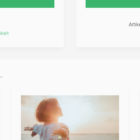
Arti
­keit
L