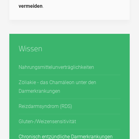
vermeiden
.
Wissen
Nahrungs­mittel­unver­träglich­keiten
Zöliakie - das Chamäleon unter den
Darmerkrankungen
Reizdarmsyndrom (RDS)
Gluten-/Weizensensitivität
Chronisch entzündliche Darmerkrankungen